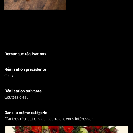
Une question
Retour aux réalisations
La boutique
02 41 78 08 4
Réalisation précédente
Evénements
Croix
Prestations
Réalisation suivante
Gouttes d'eau
s réalisations
Restez infor
Dans la même catégorie
D'autres réalisations qui pourraient vous intéresser
Avis
Inscription News
Actualités