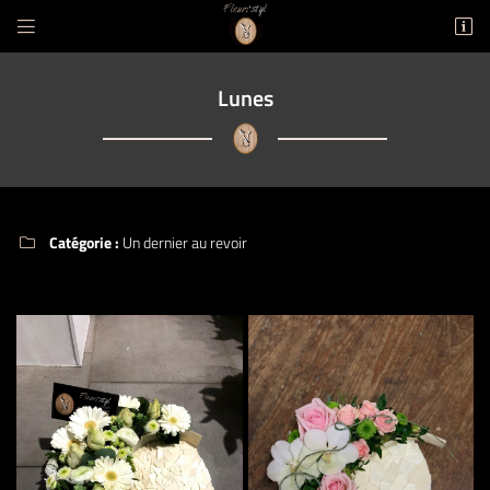


5 rue Félix Faure
49290 CHALONNES-SUR-LOIRE
Lunes
02 41 78 08 44
Catégorie :
Un dernier au revoir

Adresse email de réception

Code Captcha

Rafraîchir le captcha

En cochant cette case, vous consentez à recevoir nos propositions commerciales à