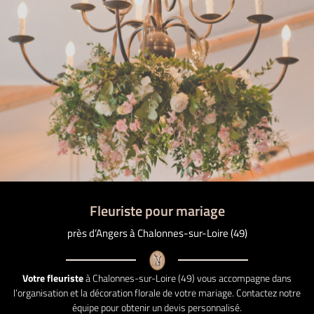
Une question
Fleuriste pour mariage
La boutique
près d’Angers à Chalonnes-sur-Loire (49)
02 41 78 08 4
Evénements
Votre fleuriste
à Chalonnes-sur-Loire (49) vous accompagne dans
Prestations
l’organisation et la décoration florale de votre mariage. Contactez notre
équipe pour obtenir un devis personnalisé.