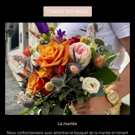
s réalisations
CONTACTEZ-NOUS
Restez infor
Avis
Inscription News
Actualités
Contact
Rejoignez-nous
La mariée
Nous confectionnons avec attention le bouquet de la mariée en tenant