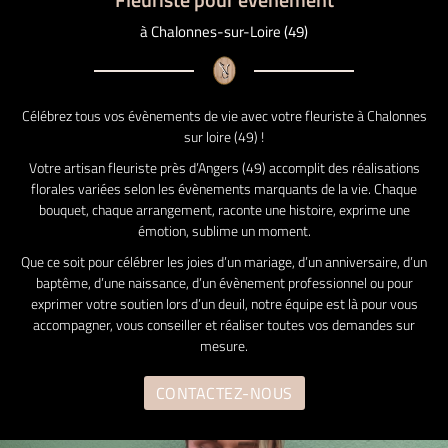
l'adresse email indiqué ci-dessus. Vous pouvez vous désinscrire à tout moment en
utilisant
le formulaire de désinscription
.
à Chalonnes-sur-Loire (49)
Inscription
Célébrez tous vos évènements de vie avec votre fleuriste à Chalonnes
sur loire (49) !
Votre artisan fleuriste près d’Angers (49) accomplit des réalisations
florales variées selon les évènements marquants de la vie. Chaque
bouquet, chaque arrangement, raconte une histoire, exprime une
émotion, sublime un moment.
Que ce soit pour célébrer les joies d’un mariage, d’un anniversaire, d’un
baptême, d’une naissance, d’un évènement professionnel ou pour
exprimer votre soutien lors d’un deuil, notre équipe est là pour vous
accompagner, vous conseiller et réaliser toutes vos demandes sur
mesure.
CONTACTEZ-NOUS